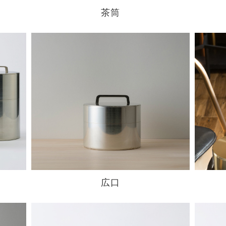
茶筒
広口