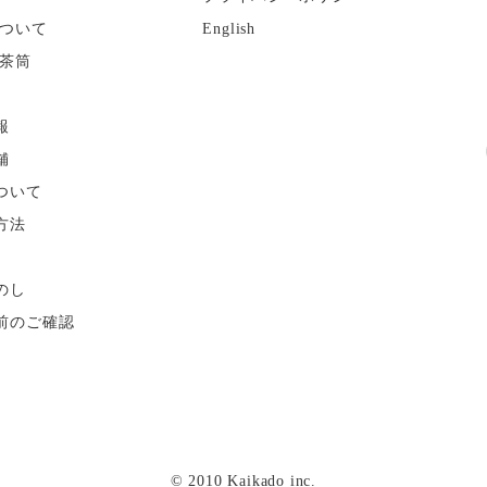
ついて
English
茶筒
報
舗
ついて
方法
のし
前のご確認
© 2010 Kaikado inc.