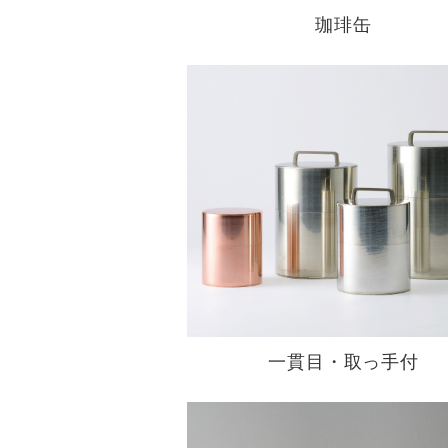
珈琲缶
一貫目・取っ手付