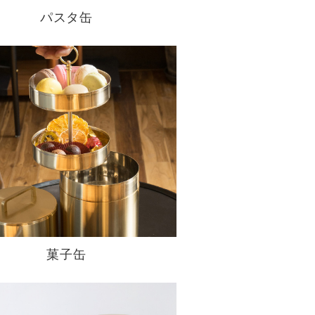
パスタ缶
菓子缶