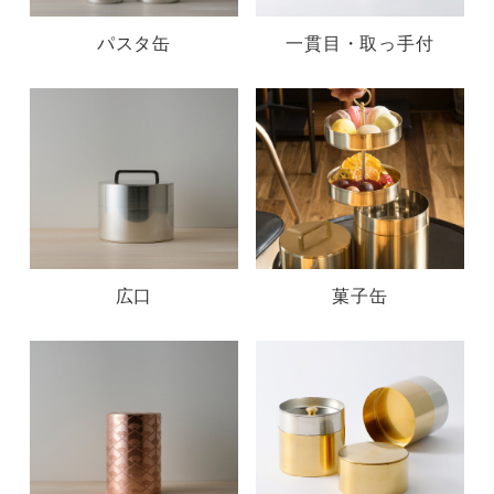
パスタ缶
一貫目・取っ手付
広口
菓子缶