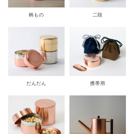
柄もの
二段
だんだん
携帯用