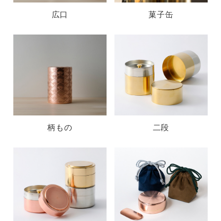
広口
菓子缶
柄もの
二段