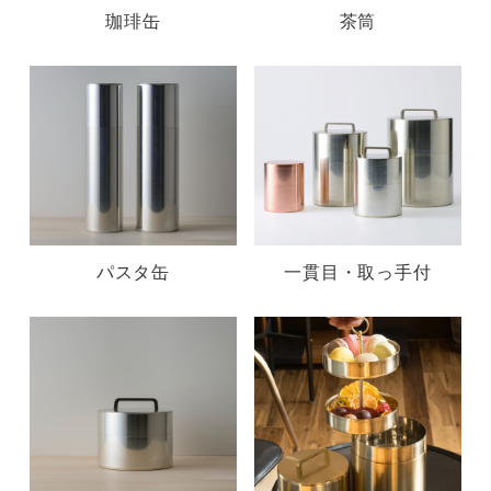
珈琲缶
茶筒
パスタ缶
一貫目・取っ手付