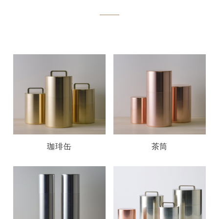
珈琲缶
茶筒