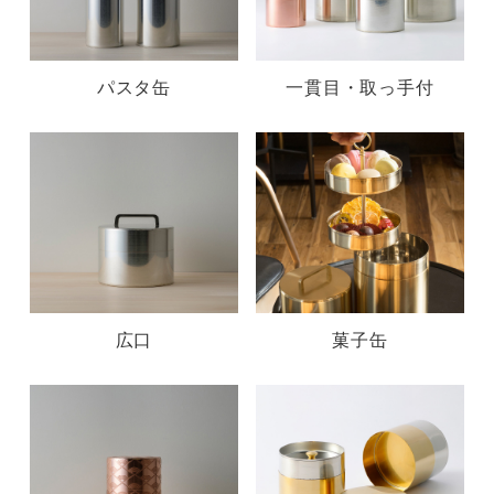
パスタ缶
一貫目・取っ手付
広口
菓子缶