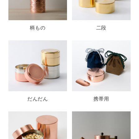
柄もの
二段
だんだん
携帯用