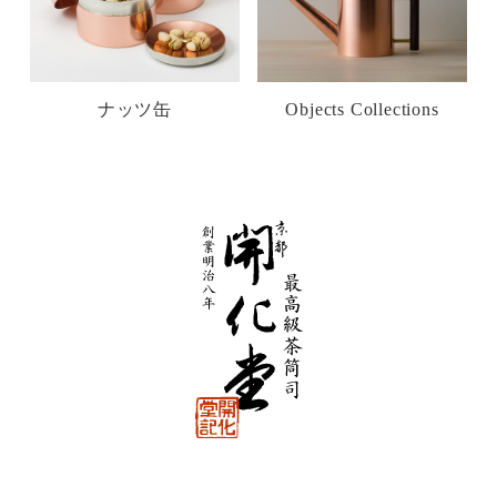
ナッツ缶
Objects Collections