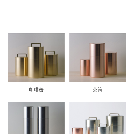
珈琲缶
茶筒