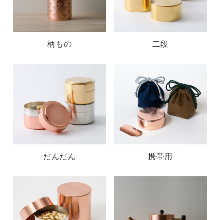
柄もの
二段
だんだん
携帯用