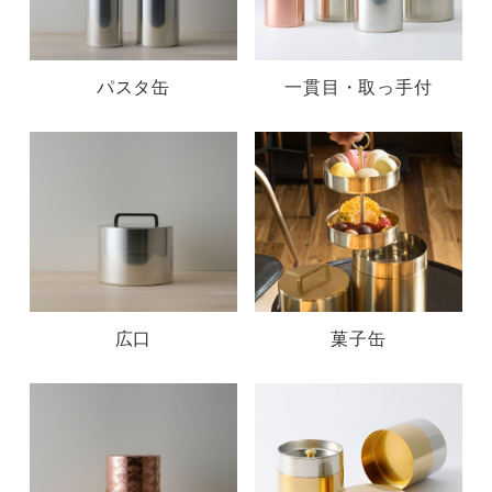
パスタ缶
一貫目・取っ手付
広口
菓子缶