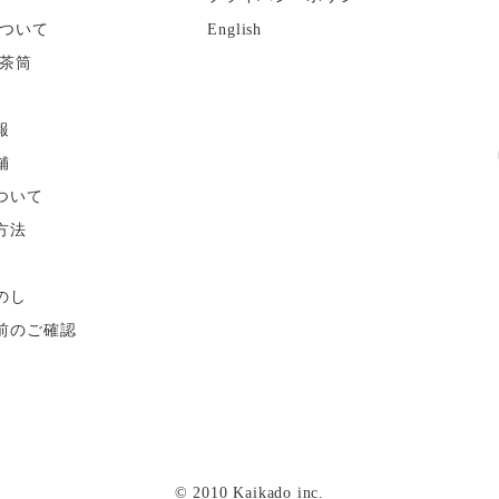
ついて
English
茶筒
報
舗
ついて
方法
のし
前のご確認
© 2010 Kaikado inc.