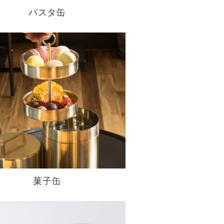
パスタ缶
菓子缶