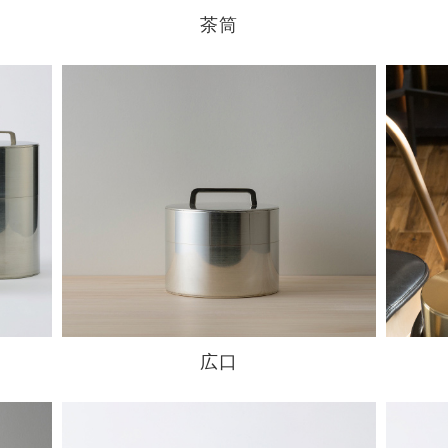
茶筒
広口