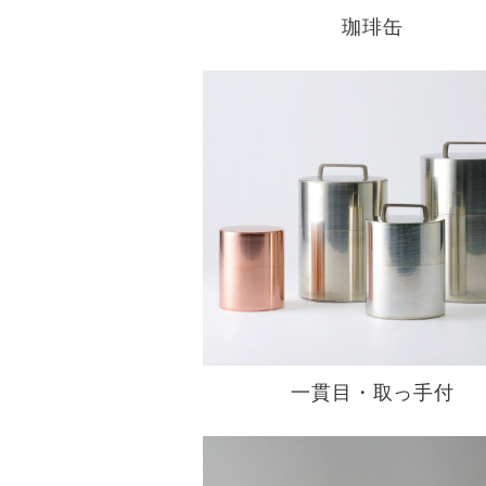
珈琲缶
一貫目・取っ手付