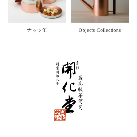
ナッツ缶
Objects Collections