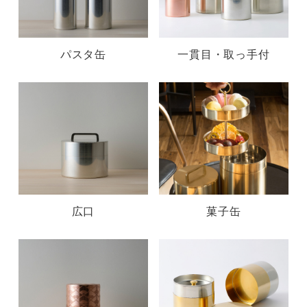
パスタ缶
一貫目・取っ手付
広口
菓子缶