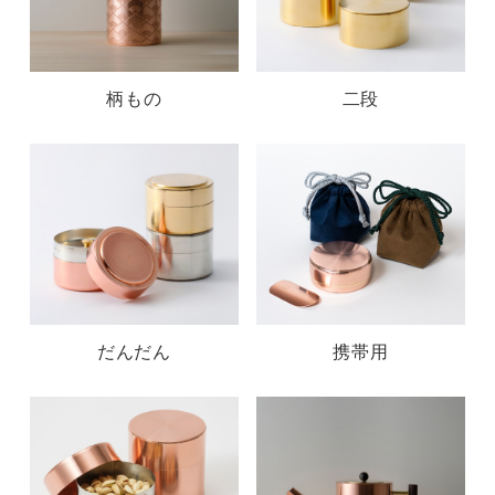
柄もの
二段
だんだん
携帯用