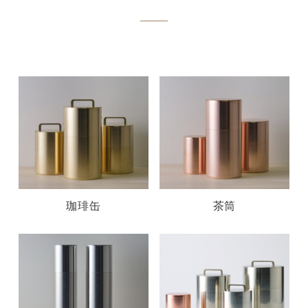
珈琲缶
茶筒