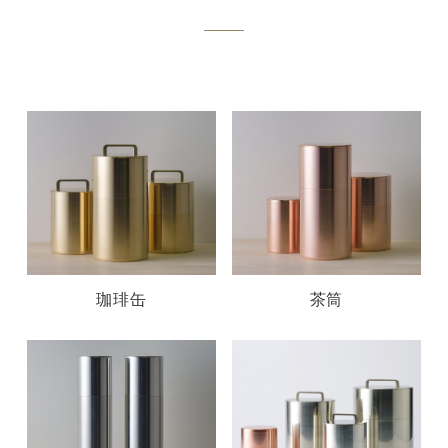
珈琲缶
茶筒