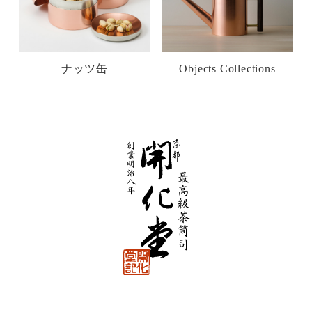
ナッツ缶
Objects Collections