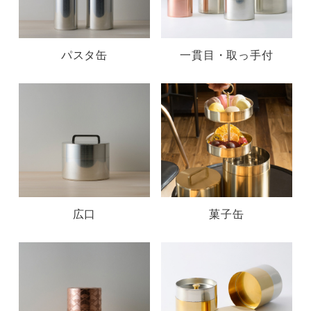
パスタ缶
一貫目・取っ手付
広口
菓子缶