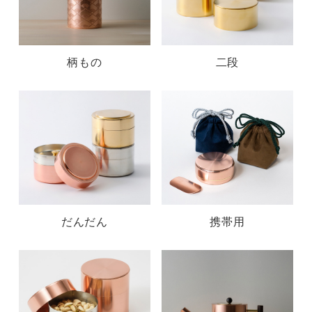
柄もの
二段
だんだん
携帯用