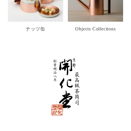
ナッツ缶
Objects Collections