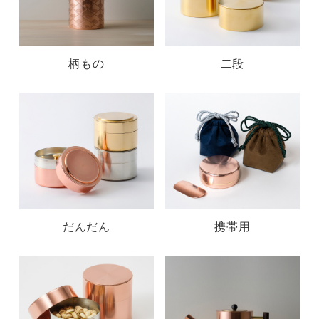
柄もの
二段
だんだん
携帯用