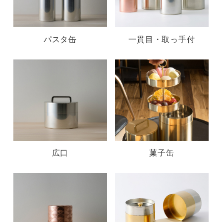
パスタ缶
一貫目・取っ手付
広口
菓子缶