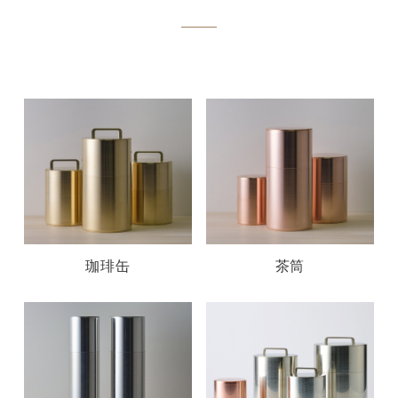
珈琲缶
茶筒