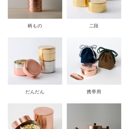
柄もの
二段
だんだん
携帯用