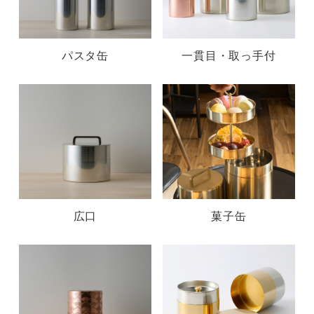
パスタ缶
一貫目・取っ手付
広口
菓子缶