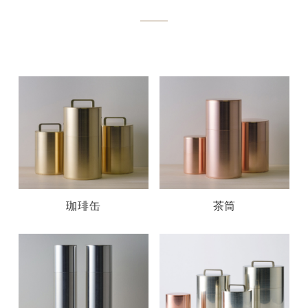
珈琲缶
茶筒