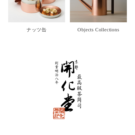
ナッツ缶
Objects Collections