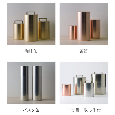
珈琲缶
茶筒
パスタ缶
一貫目・取っ手付