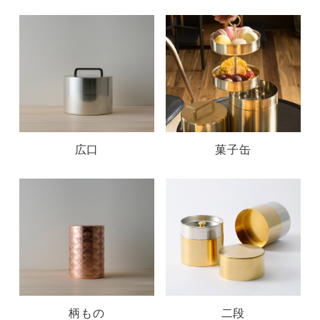
広口
菓子缶
柄もの
二段