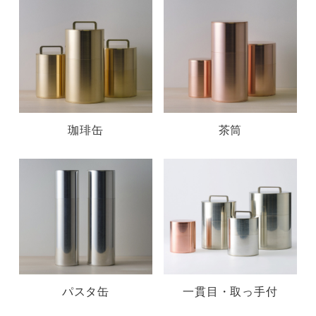
珈琲缶
茶筒
パスタ缶
一貫目・取っ手付