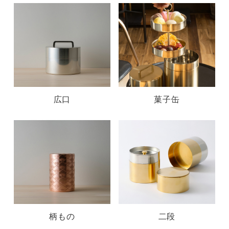
広口
菓子缶
柄もの
二段