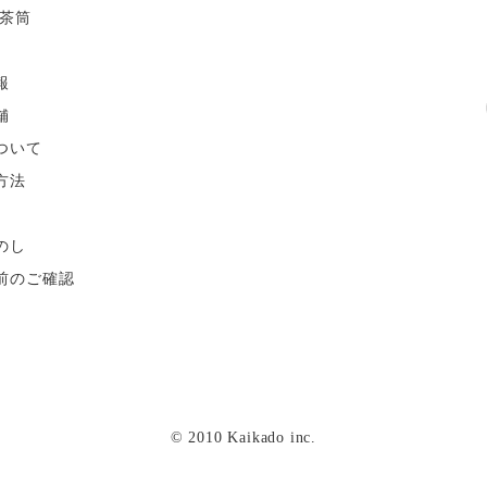
茶筒
報
舗
ついて
方法
のし
前のご確認
© 2010 Kaikado inc.