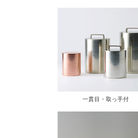
一貫目・取っ手付