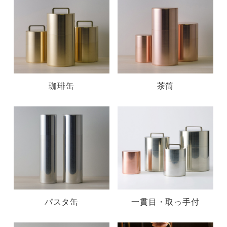
珈琲缶
茶筒
パスタ缶
一貫目・取っ手付