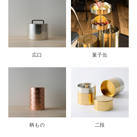
広口
菓子缶
柄もの
二段