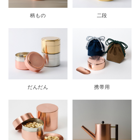
柄もの
二段
だんだん
携帯用