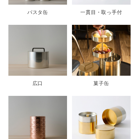
パスタ缶
一貫目・取っ手付
広口
菓子缶