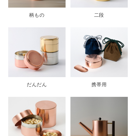
柄もの
二段
だんだん
携帯用