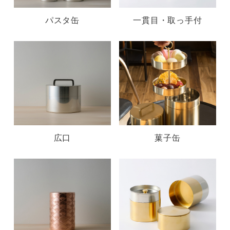
パスタ缶
一貫目・取っ手付
広口
菓子缶