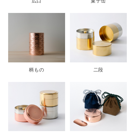
広口
菓子缶
柄もの
二段