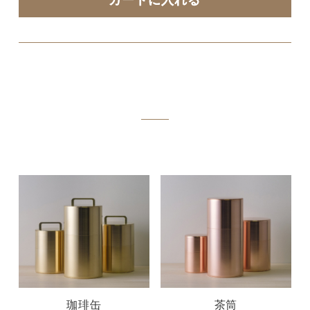
珈琲缶
茶筒