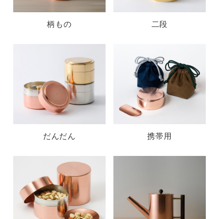
柄もの
二段
だんだん
携帯用