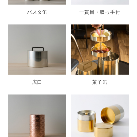
パスタ缶
一貫目・取っ手付
広口
菓子缶