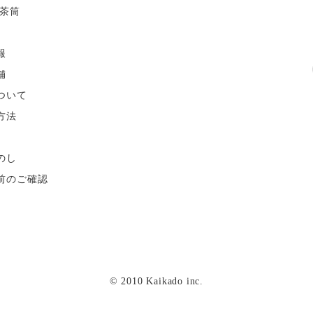
茶筒
報
舗
ついて
方法
のし
前のご確認
© 2010 Kaikado inc.