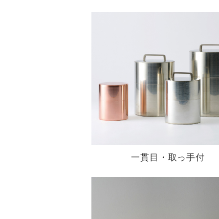
一貫目・取っ手付