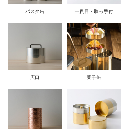
パスタ缶
一貫目・取っ手付
広口
菓子缶