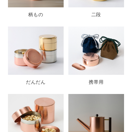
柄もの
二段
だんだん
携帯用