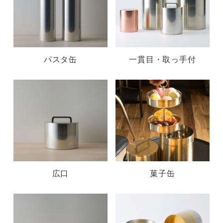
パスタ缶
一貫目・取っ手付
広口
菓子缶