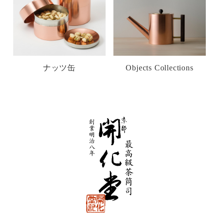
ナッツ缶
Objects Collections