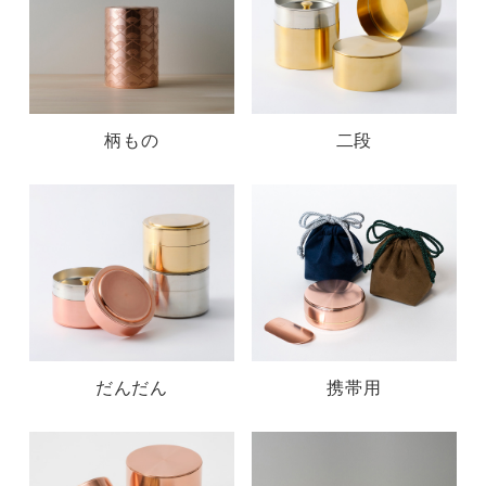
柄もの
二段
だんだん
携帯用