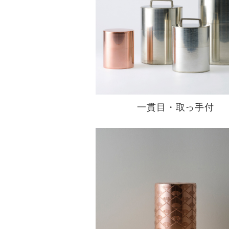
一貫目・取っ手付