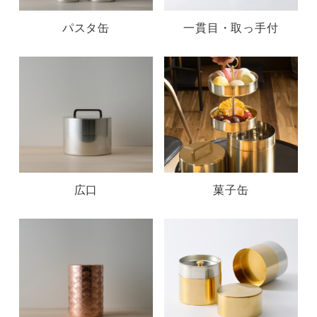
パスタ缶
一貫目・取っ手付
広口
菓子缶