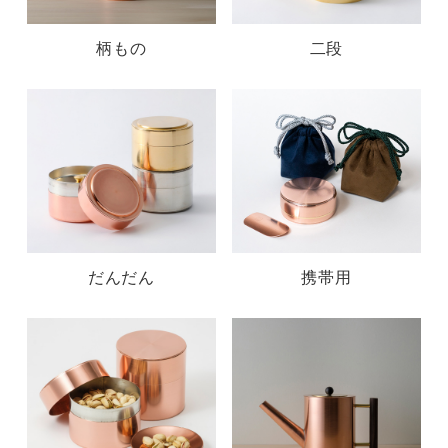
柄もの
二段
だんだん
携帯用