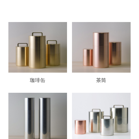
珈琲缶
茶筒