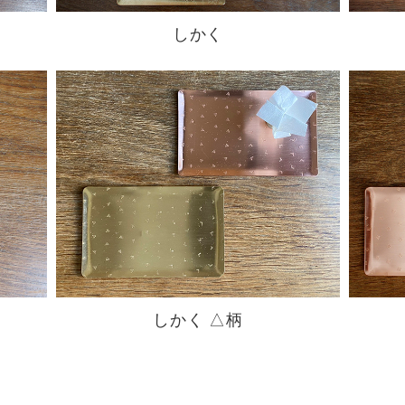
しかく
しかく △柄