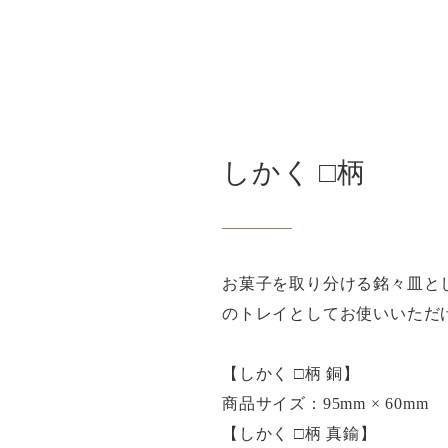
しかく □柄
お菓子を取り分ける銘々皿と
のトレイとしてお使いいただ
【しかく □柄 銅】
商品サイズ：95mm × 60mm
【しかく □柄 真鍮】