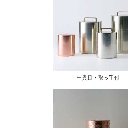
一貫目・取っ手付