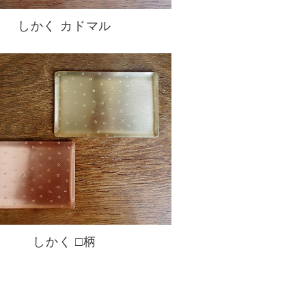
しかく カドマル
しかく □柄